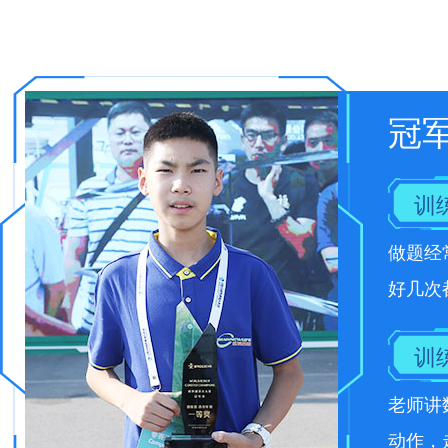
冠
训
做题经
好几次
训
老师讲
动作，