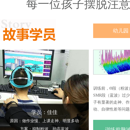
每一位孩子摆脱注
幼儿园
训练前，Θ段（粉波
SMR段（蓝波）过
子有显著的走神、作
动、自律性差等问题
学员：佳佳
原因：做作业慢、上课走神、明显多动
方案：抑制粉波、抬高蓝波
训练前脑