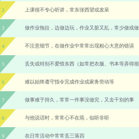
上课很不专心听讲，常东张西望或发呆
2
做作业拖拉，边做边玩，作业又脏又乱，常少做或做
3
不注意细节，在做作业中常常出现粗心大意的错误
4
丢失或特别不爱惜东西（如常把衣服、书本等弄得很
5
难以始终遵守指令完成作业或家务劳动等
6
做事难于持久，常常一件事没做完，又去干别的事
7
与他说话时，常常心不在焉，似听非听
8
在日常活动中常常丢三落四
9