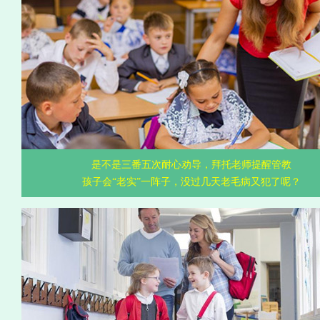
是不是三番五次耐心劝导，拜托老师提醒管教
孩子会“老实”一阵子，没过几天老毛病又犯了呢？