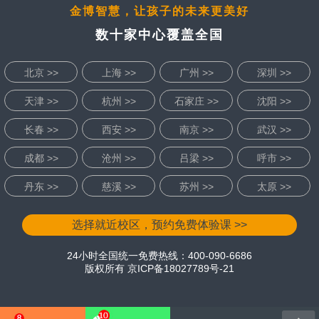
金博智慧，让孩子的未来更美好
数十家中心覆盖全国
北京 >>
上海 >>
广州 >>
深圳 >>
天津 >>
杭州 >>
石家庄 >>
沈阳 >>
长春 >>
西安 >>
南京 >>
武汉 >>
成都 >>
沧州 >>
吕梁 >>
呼市 >>
丹东 >>
慈溪 >>
苏州 >>
太原 >>
选择就近校区，预约免费体验课 >>
24小时全国统一免费热线：400-090-6686
版权所有
京ICP备18027789号-21