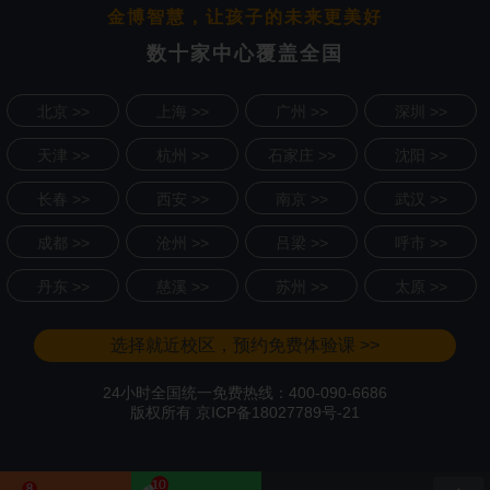
金博智慧，让孩子的未来更美好
数十家中心覆盖全国
北京 >>
上海 >>
广州 >>
深圳 >>
天津 >>
杭州 >>
石家庄 >>
沈阳 >>
长春 >>
西安 >>
南京 >>
武汉 >>
成都 >>
沧州 >>
吕梁 >>
呼市 >>
丹东 >>
慈溪 >>
苏州 >>
太原 >>
选择就近校区，预约免费体验课 >>
24小时全国统一免费热线：400-090-6686
版权所有
京ICP备18027789号-21