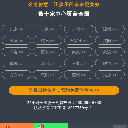
金博智慧，让孩子的未来更美好
数十家中心覆盖全国
北京 >>
上海 >>
广州 >>
深圳 >>
天津 >>
杭州 >>
石家庄 >>
沈阳 >>
长春 >>
西安 >>
南京 >>
武汉 >>
成都 >>
沧州 >>
吕梁 >>
呼市 >>
丹东 >>
慈溪 >>
苏州 >>
太原 >>
选择就近校区，预约免费体验课 >>
24小时全国统一免费热线：400-090-6686
版权所有
京ICP备18027789号-21