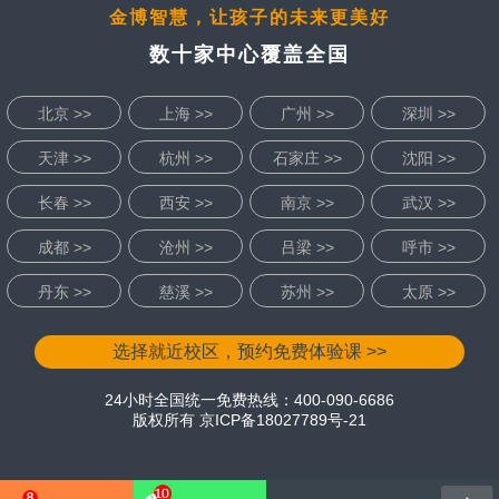
金博智慧，让孩子的未来更美好
数十家中心覆盖全国
北京 >>
上海 >>
广州 >>
深圳 >>
天津 >>
杭州 >>
石家庄 >>
沈阳 >>
长春 >>
西安 >>
南京 >>
武汉 >>
成都 >>
沧州 >>
吕梁 >>
呼市 >>
丹东 >>
慈溪 >>
苏州 >>
太原 >>
选择就近校区，预约免费体验课 >>
24小时全国统一免费热线：400-090-6686
版权所有
京ICP备18027789号-21