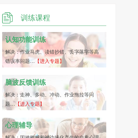
训练课程
认知功能训练
解决：作业马虎、读错抄错、丢字落字等高
错误率问题…
【进入专题】
脑波反馈训练
解决：走神、多动、冲动、作业拖拉等问
题…
【进入专题】
心理辅导
解决：因挫败感和被边缘化产生的自卑心理