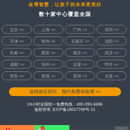
金博智慧，让孩子的未来更美好
数十家中心覆盖全国
北京 >>
上海 >>
广州 >>
深圳 >>
天津 >>
杭州 >>
石家庄 >>
沈阳 >>
长春 >>
西安 >>
南京 >>
武汉 >>
成都 >>
沧州 >>
吕梁 >>
呼市 >>
丹东 >>
慈溪 >>
苏州 >>
太原 >>
选择就近校区，预约免费体验课 >>
24小时全国统一免费热线：400-090-6686
版权所有
京ICP备18027789号-21